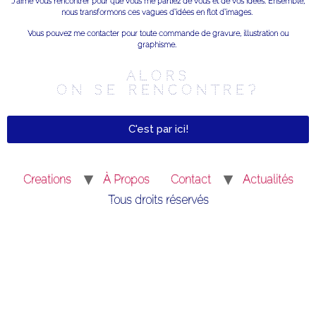
J’aime vous rencontrer pour que vous me parliez de vous et de vos idées. Ensemble,
nous transformons ces vagues d’idées en flot d’images.
Vous pouvez me contacter pour toute commande de gravure, illustration ou
graphisme.
Alors
on se rencontre?
C'est par ici!
Creations
À Propos
Contact
Actualités
Tous droits réservés